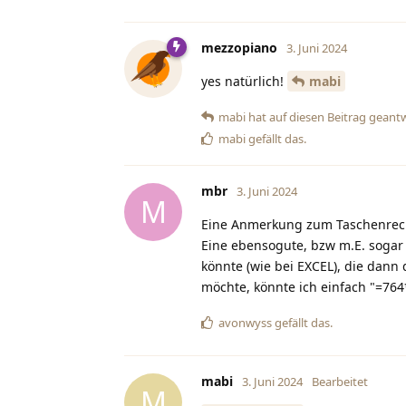
mezzopiano
3. Juni 2024
yes natürlich!
mabi
mabi
hat
auf diesen Beitrag geant
mabi
gefällt das
.
mbr
3. Juni 2024
M
Eine Anmerkung zum Taschenrec
Eine ebensogute, bzw m.E. sogar
könnte (wie bei EXCEL), die dann
möchte, könnte ich einfach "=764
avonwyss
gefällt das
.
mabi
3. Juni 2024
Bearbeitet
M