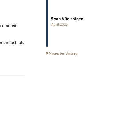
5
von
8
Beiträgen
April 2025
n man ein
n einfach als
0
UNGELESEN
Neuester Beitrag
Antworten