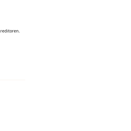
reditoren.
Antworten
Antworten