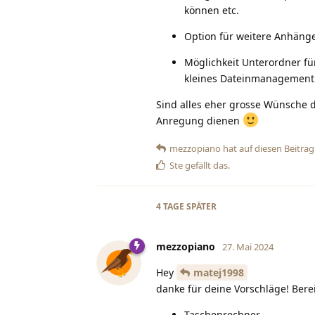
können etc.
Option für weitere Anhänge
Möglichkeit Unterordner fü
kleines Dateinmanagement 
Sind alles eher grosse Wünsche d
Anregung dienen
mezzopiano
hat
auf diesen Beitrag
Ste
gefällt das
.
4 TAGE
SPÄTER
mezzopiano
27. Mai 2024
Hey
matej1998
danke für deine Vorschläge! Berei
Taschenrechner