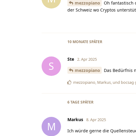
mezzopiano
Oh fantastisch 
der Schweiz wo Cryptos unterstü
10 MONATE
SPÄTER
Ste
2. Apr 2025
S
mezzopiano
Das Bedürfnis n
mezzopiano
,
Markus
, und
bocsag
g
6 TAGE
SPÄTER
Markus
8. Apr 2025
M
Ich würde gerne die Quellensteue