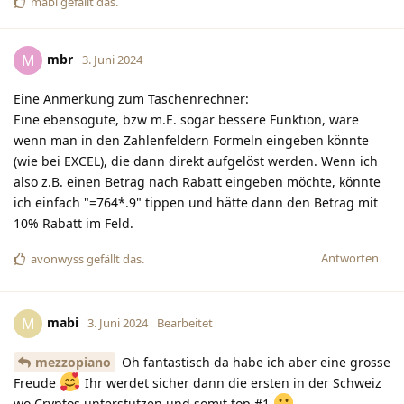
mabi
gefällt das
.
mbr
M
3. Juni 2024
Eine Anmerkung zum Taschenrechner:
Eine ebensogute, bzw m.E. sogar bessere Funktion, wäre
wenn man in den Zahlenfeldern Formeln eingeben könnte
(wie bei EXCEL), die dann direkt aufgelöst werden. Wenn ich
also z.B. einen Betrag nach Rabatt eingeben möchte, könnte
ich einfach "=764*.9" tippen und hätte dann den Betrag mit
10% Rabatt im Feld.
Antworten
avonwyss
gefällt das
.
mabi
M
3. Juni 2024
Bearbeitet
mezzopiano
Oh fantastisch da habe ich aber eine grosse
Freude
Ihr werdet sicher dann die ersten in der Schweiz
wo Cryptos unterstützen und somit top #1