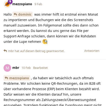
mezzopiano
9 Feb
Hallo
dominic
was immer hilft ist erstmal einen Monat
zu importieren und Buchungen wie die des Screenshots
manuell zuzuweisen. Im Folgemonat sollte dies dann schon
erkannt werden. Du kannst du uns gerne das File per
Support-Anfrage schicken, dann können wir die Rohdaten
unter die Lupe nehmen
Antworten
mbr
hat
auf diesen Beitrag geantwortet.
mbr
M
10 Feb
Bearbeitet
mezzopiano
, da haben wir tatsächlich auch oftmals
Probleme. Wir schicken keine QR-Rechnungen, da im B2B oft
über vorhandene Prozesse (ERP) beim Klienten bezahlt wird.
Dafür weisen wir die Klienten darauf hin, unsere
Rechnungsnummer als Zahlungszweck/Überweisungstext
anzugeben. Trotzdem funktioniert die Zuordnung meist nicht.